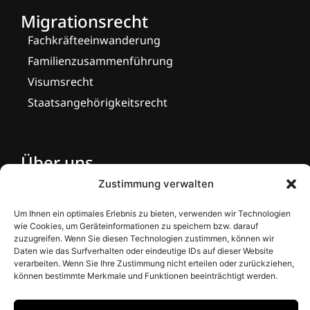
Migrationsrecht
Fachkräfteeinwanderung
Familienzusammenführung
Visumsrecht
Staatsangehörigkeitsrecht
Über uns
Team
Zustimmung verwalten
Die Kanzlei
Um Ihnen ein optimales Erlebnis zu bieten, verwenden wir Technologien
Preise
wie Cookies, um Geräteinformationen zu speichern bzw. darauf
zuzugreifen. Wenn Sie diesen Technologien zustimmen, können wir
Aktuelles
Daten wie das Surfverhalten oder eindeutige IDs auf dieser Website
Kontakt
verarbeiten. Wenn Sie Ihre Zustimmung nicht erteilen oder zurückziehen,
können bestimmte Merkmale und Funktionen beeinträchtigt werden.
Impressum
Datenschutz