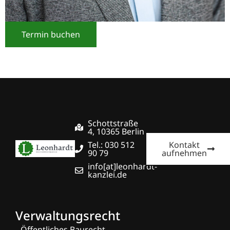
Termin buchen
Schottstraße
4, 10365 Berlin
Tel.: 030 512
Kontakt
90 79
aufnehmen
info[at]leonhardt-
kanzlei.de
Verwaltungsrecht
Öffentliches Baurecht